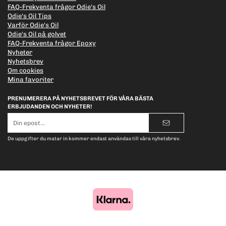
FAQ-Frekventa frågor Odie's Oil
Odie's Oil Tips
Varför Odie's Oil
Odie's Oil på golvet
FAQ-Frekventa frågor Epoxy
Nyheter
Nyhetsbrev
Om cookies
Mina favoriter
PRENUMERERA PÅ NYHETSBREVET FÖR VÅRA BÄSTA
ERBJUDANDEN OCH NYHETER!
E-
postadress
De uppgifter du matar in kommer endast användas till våra nyhetsbrev.