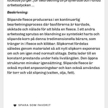
lackade färger, för bearbetning av profilerade och runda
arbetsstycken ...
Beskrivning:
Slipande fleece produceras i en kontinuerlig
bearbetningsprocess där basfibrerna är kardade,
skiktade och nålade för att bilda en fleece. I ett andra
arbetssteg sprutas en blandning av syntetiskt harts och
slipande korn på denna tredimensionella bärare, som
tränger in i fleece och klibbar. Slipkornet fördelas
således genom materialet så att nytt slipkorn exponeras
om och om igen med normalt slitage. Detta leder till en
konstant prestanda under hela livslängden. Den öppna
strukturen minskar igensättning. Slipande fleece är
också mycket anpassningsbar och kan också användas
för torr och våt slipning (vatten, olja, fett).
SPARA SOM FAVORIT