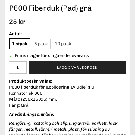
P600 Fiberduk (Pad) grå
25 kr
Antal:
1 styck
5 pack
10 pack
Finns i lager för omgående leverans
LÄGG I VARUKORGEN
Produktbeskrivning:
P600 fiberduk för applicering av Odie´s Oil
Kornstorlek 600
Mått: (230x150x5) mm.
Färg: Grå
Användningsområde:
Rengöring, mattning och slipning av trä, parkett, lack,
färger, metall, järnfri metall, plast, för slipning av