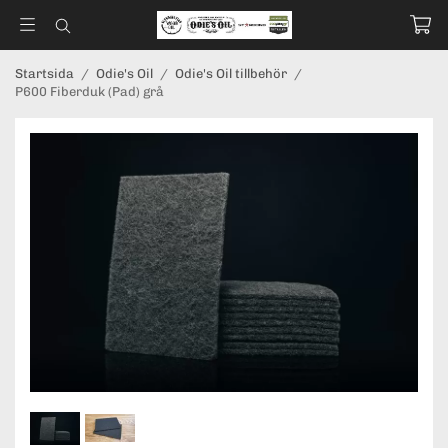
Startsida
/
Odie's Oil
/
Odie's Oil tillbehör
/
P600 Fiberduk (Pad) grå