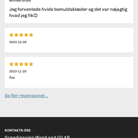
Michael bruun
Jeg forventede hvide bomuldsklæder og det var nøjagtig
hvad jeg fik😊
2023-12-05
2023-11-25
Åsa
Se fler recensioner...
KONTAKTA OSS
Scandinavian Wood and Oil AB