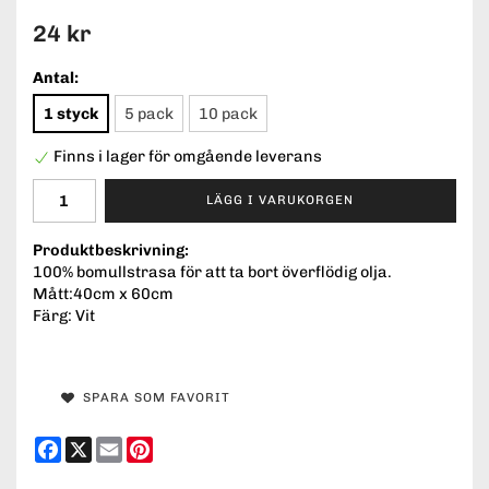
24 kr
Antal:
1 styck
5 pack
10 pack
Finns i lager för omgående leverans
LÄGG I VARUKORGEN
Produktbeskrivning:
100% bomullstrasa för att ta bort överflödig olja.
Mått:40cm x 60cm
Färg: Vit
SPARA SOM FAVORIT
Facebook
X
Email
Pinterest