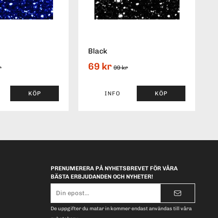
Black
69 kr
r
99 kr
KÖP
INFO
KÖP
PRENUMERERA PÅ NYHETSBREVET FÖR VÅRA
BÄSTA ERBJUDANDEN OCH NYHETER!
E-
postadress
De uppgifter du matar in kommer endast användas till våra