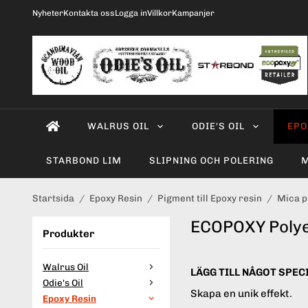
Nyheter
Kontakta oss
Logga in
Villkor
Kampanjer
WALRUS OIL
ODIE'S OIL
EPO
STARBOND LIM
SLIPNING OCH POLERING
M
Startsida
/
Epoxy Resin
/
Pigment till Epoxy resin
/
Mica p
ECOPOXY Polyes
Produkter
Walrus Oil
LÄGG TILL NÅGOT SPECI
Odie's Oil
Skapa en unik effekt.
Epoxy Resin