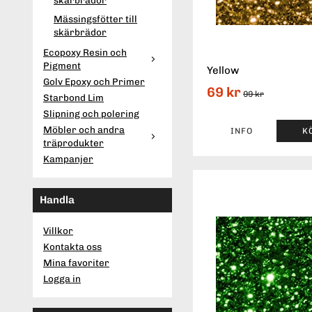
Mässingsfötter till
skärbrädor
Ecopoxy Resin och
Pigment
Yellow
Golv Epoxy och Primer
69 kr
99 kr
Starbond Lim
Slipning och polering
Möbler och andra
INFO
K
träprodukter
Kampanjer
Handla
Villkor
Kontakta oss
Mina favoriter
Logga in