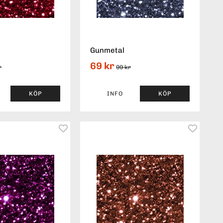
Gunmetal
69 kr
r
99 kr
KÖP
INFO
KÖP