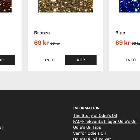
Bronze
Blue
69 kr
69 kr
99 kr
99 k
ÖP
INFO
KÖP
INFO
INFORMATION
The Story of Odie's Oil
s
FAQ-Frekventa frågor Odie's Oil
er
Odie's Oil Tips
Varför Odie's Oil
Odie's Oil på golvet