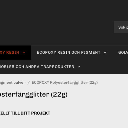
XY RESIN
ECOPOXY RESIN OCH PIGMENT
GOL
ÖBLER OCH ANDRA TRÄPRODUKTER
igment pulver
/
ECOPOXY Polyesterfärgglitter (22g)
terfärgglitter (22g)
ELLT TILL DITT PROJEKT