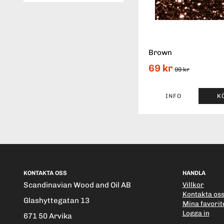
Brown
69 kr
99 kr
INFO
K
KONTAKTA OSS
HANDLA
Scandinavian Wood and Oil AB
Villkor
Kontakta os
Glashyttegatan 13
Mina favorit
Logga in
671 50 Arvika