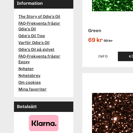
Information
The Story of Odie's Oil
FAQ-Frekventa frågor
Odie's Oil
Green
Odie's Oil Tips
69 kr
99 kr
Varför Odie's Oil
Odie's Oil på golvet
FAQ-Frekventa frågor
INFO
K
Epoxy
Nyheter
Nyhetsbrev
Om cookies
Mina favoriter
Betalsätt