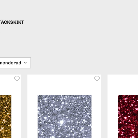
.
 TÄCKSKIKT
.