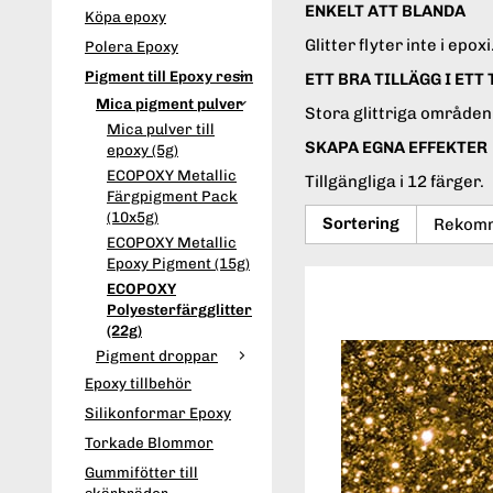
ENKELT ATT BLANDA
Köpa epoxy
Glitter flyter inte i epoxi
Polera Epoxy
Pigment till Epoxy resin
ETT BRA TILLÄGG I ETT
Mica pigment pulver
Stora glittriga områden
Mica pulver till
SKAPA EGNA EFFEKTER
epoxy (5g)
ECOPOXY Metallic
Tillgängliga i 12 färger.
Färgpigment Pack
(10x5g)
Sortering
ECOPOXY Metallic
Epoxy Pigment (15g)
ECOPOXY
Polyesterfärgglitter
(22g)
Pigment droppar
Epoxy tillbehör
Silikonformar Epoxy
Torkade Blommor
Gummifötter till
skärbrädor