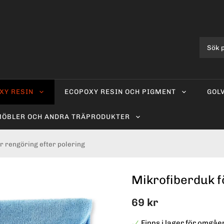
XY RESIN
ECOPOXY RESIN OCH PIGMENT
GOL
ÖBLER OCH ANDRA TRÄPRODUKTER
r rengöring efter polering
Mikrofiberduk f
69 kr
Finns i lager för omgå