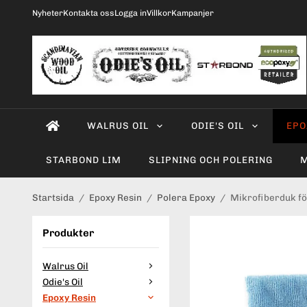
Nyheter
Kontakta oss
Logga in
Villkor
Kampanjer
WALRUS OIL
ODIE'S OIL
EPO
STARBOND LIM
SLIPNING OCH POLERING
M
Startsida
/
Epoxy Resin
/
Polera Epoxy
/
Mikrofiberduk fö
Produkter
Walrus Oil
Odie's Oil
Epoxy Resin