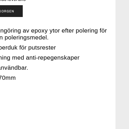
UKORGEN
engöring av epoxy ytor efter polering för
rån poleringsmedel.
erduk för putsrester
ckning med anti-repegenskaper
ranvändbar.
370mm