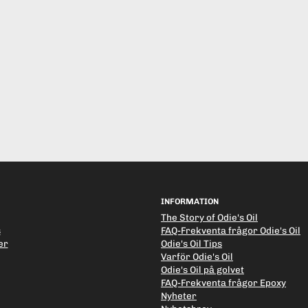
INFORMATION
The Story of Odie's Oil
s
FAQ-Frekventa frågor Odie's Oil
er
Odie's Oil Tips
Varför Odie's Oil
Odie's Oil på golvet
FAQ-Frekventa frågor Epoxy
Nyheter