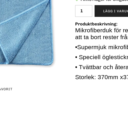
LÄGG I VAR
Produktbeskrivning:
Mikrofiberduk för r
att ta bort rester f
•Supermjuk mikrofib
• Speciell öglesti
• Tvättbar och åte
Storlek: 370mm x
AVORIT
erest