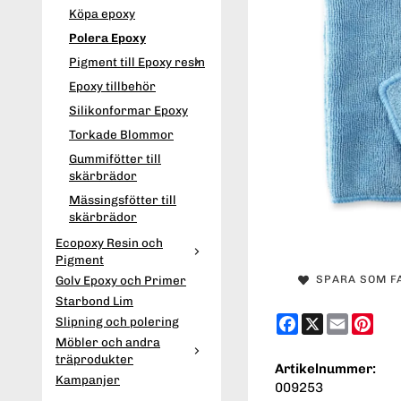
Köpa epoxy
Polera Epoxy
Pigment till Epoxy resin
Epoxy tillbehör
Silikonformar Epoxy
Torkade Blommor
Gummifötter till
skärbrädor
Mässingsfötter till
skärbrädor
Ecopoxy Resin och
Pigment
Golv Epoxy och Primer
SPARA SOM F
Starbond Lim
Facebook
X
Email
Pint
Slipning och polering
Möbler och andra
träprodukter
Artikelnummer:
Kampanjer
009253