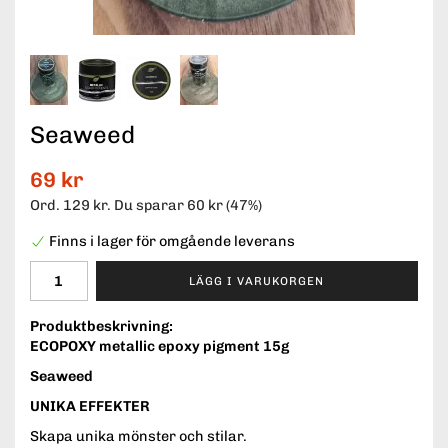
Seaweed
69 kr
Ord.
129 kr
. Du sparar
60 kr
(
47
%)
Finns i lager för omgående leverans
LÄGG I VARUKORGEN
Produktbeskrivning:
ECOPOXY metallic epoxy pigment 15g
Seaweed
UNIKA EFFEKTER
Skapa unika mönster och stilar.