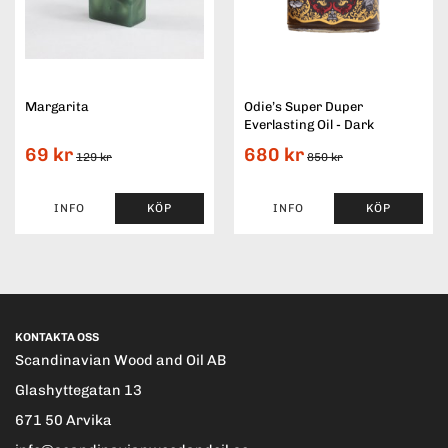
Margarita
Odie’s Super Duper
Everlasting Oil - Dark
69 kr
680 kr
129 kr
850 kr
INFO
KÖP
INFO
KÖP
KONTAKTA OSS
Scandinavian Wood and Oil AB
Glashyttegatan 13
671 50 Arvika