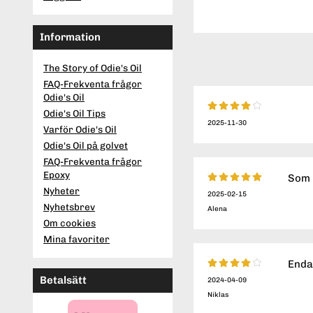
Information
The Story of Odie's Oil
FAQ-Frekventa frågor
Odie's Oil
Odie's Oil Tips
2025-11-30
Varför Odie's Oil
Odie's Oil på golvet
FAQ-Frekventa frågor
Epoxy
Som i
Nyheter
2025-02-15
Nyhetsbrev
Alena
Om cookies
Mina favoriter
Endas
Betalsätt
2024-04-09
Niklas