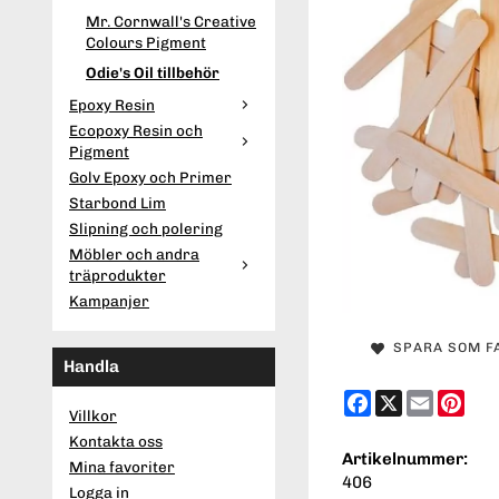
Mr. Cornwall's Creative
Colours Pigment
Odie's Oil tillbehör
Epoxy Resin
Ecopoxy Resin och
Pigment
Golv Epoxy och Primer
Starbond Lim
Slipning och polering
Möbler och andra
träprodukter
Kampanjer
SPARA SOM F
Handla
Facebook
X
Email
Pint
Villkor
Kontakta oss
Artikelnummer:
Mina favoriter
406
Logga in