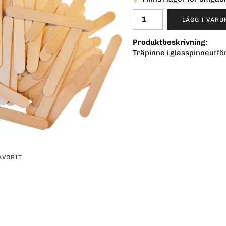
LÄGG I VAR
Produktbeskrivning:
Träpinne i glasspinneut
AVORIT
erest