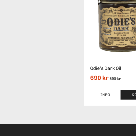
Odie’s Dark Oil
690 kr
890 kr
INFO
K