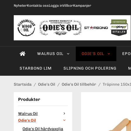
Nyheter
Kontakta oss
Logga in
Villkor
Kampanjer
WALRUS OIL
ODIE'S OIL
EPO
STARBOND LIM
SLIPNING OCH POLERING
M
Startsida
/
Odie's Oil
/
Odie's Oil tillbehör
/
Träpinne 150
Produkter
Walrus Oil
Odie's Oil
Odie's Oil hårdvaxolja