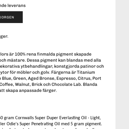
ende leverans
UKORGEN
rger.
olors är 100% rena finmalda pigment skapade
 och mästare. Dessa pigment kan blandas med alla
 dekorativa ytbehandlingar, konstgjorda patinor och
tor för möbler och golv. Färgerna är Titanium
e Blue, Green, Aged Bronse, Espresso, Citrus, Port
 Coffee, Walnut, Brick och Chocolate Lab. Blanda
att skapa anpassade färger.
0 gram Cornwalls Super Duper Everlasting Oil - Light,
eller Odie's Super Penetrating Oil med 5 gram pigment.