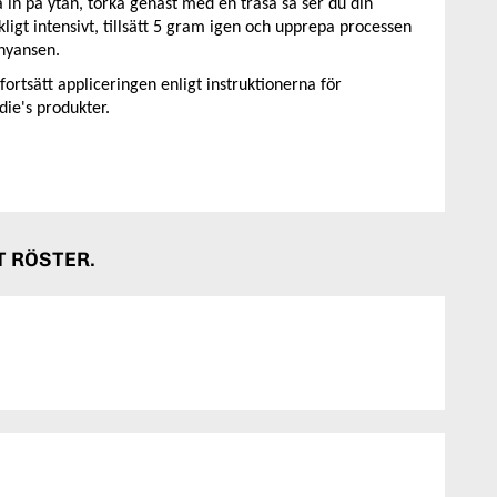
 in på ytan, torka genast med en trasa så ser du din
kligt intensivt, tillsätt 5 gram igen och upprepa processen
 nyansen.
ortsätt appliceringen enligt instruktionerna för
ie's produkter.
 RÖSTER.