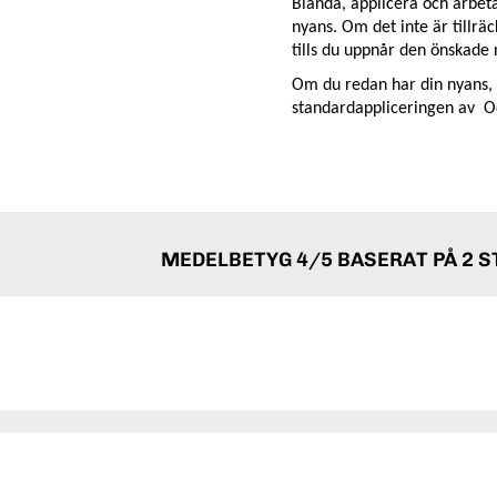
Blanda, applicera och arbeta
nyans. Om det inte är tillräc
tills du uppnår den önskade
Om du redan har din nyans, f
standardappliceringen av Od
MEDELBETYG
4
/5 BASERAT PÅ
2
ST