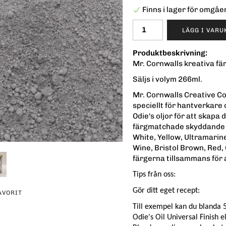
Finns i lager för omgå
LÄGG I VAR
Produktbeskrivning:
Mr. Cornwalls kreativa fä
Säljs i volym 266ml.
Mr. Cornwalls Creative C
speciellt för hantverkare
Odie's oljor för att skapa
färgmatchade skyddande y
White, Yellow, Ultramarin
Wine, Bristol Brown, Red,
färgerna tillsammans för 
Tips från oss:
Gör ditt eget recept:
AVORIT
Till exempel kan du blanda 5
erest
Odie's Oil Universal Finish 