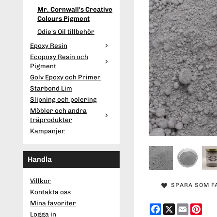
Mr. Cornwall's Creative
Colours Pigment
Odie's Oil tillbehör
Epoxy Resin
Ecopoxy Resin och
Pigment
Golv Epoxy och Primer
Starbond Lim
Slipning och polering
Möbler och andra
träprodukter
Kampanjer
Handla
Villkor
SPARA SOM F
Kontakta oss
Mina favoriter
Facebook
X
Email
Pint
Logga in