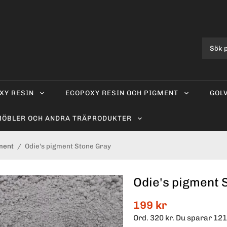
XY RESIN
ECOPOXY RESIN OCH PIGMENT
GOL
ÖBLER OCH ANDRA TRÄPRODUKTER
ment
/
Odie's pigment Stone Gray
Odie's pigment 
199 kr
Ord.
320 kr
. Du sparar
121