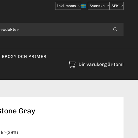
Välj
moms
V EPOXY OCH PRIMER
Din varukorg är tom!
Stone Gray
 kr
(
38
%)