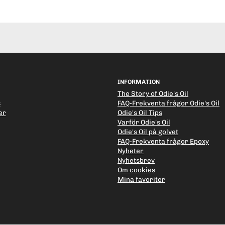
INFORMATION
The Story of Odie's Oil
s
FAQ-Frekventa frågor Odie's Oil
er
Odie's Oil Tips
Varför Odie's Oil
Odie's Oil på golvet
FAQ-Frekventa frågor Epoxy
Nyheter
Nyhetsbrev
Om cookies
Mina favoriter