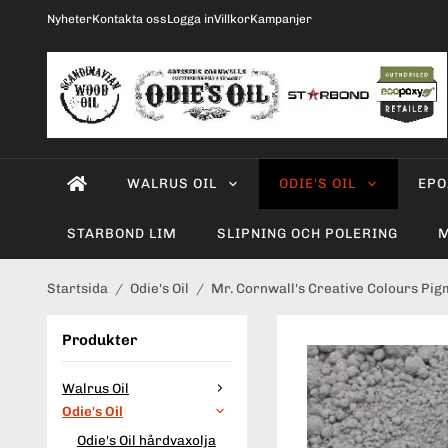
Nyheter
Kontakta oss
Logga in
Villkor
Kampanjer
WALRUS OIL
ODIE'S OIL
EPO
STARBOND LIM
SLIPNING OCH POLERING
M
Startsida
/
Odie's Oil
/
Mr. Cornwall's Creative Colours Pig
Produkter
Walrus Oil
Odie's Oil
Odie's Oil hårdvaxolja