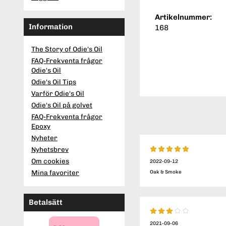
Artikelnummer:
Information
168
The Story of Odie's Oil
FAQ-Frekventa frågor
Odie's Oil
Odie's Oil Tips
Varför Odie's Oil
Odie's Oil på golvet
FAQ-Frekventa frågor
Epoxy
Nyheter
Nyhetsbrev
Om cookies
2022-09-12
Mina favoriter
Oak & Smoke
Betalsätt
2021-09-06