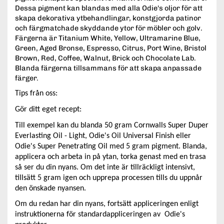
Dessa pigment kan blandas med alla Odie's oljor för att
skapa dekorativa ytbehandlingar, konstgjorda patinor
och färgmatchade skyddande ytor för möbler och golv.
Färgerna är Titanium White, Yellow, Ultramarine Blue,
Green, Aged Bronse, Espresso, Citrus, Port Wine, Bristol
Brown, Red, Coffee, Walnut, Brick och Chocolate Lab.
Blanda färgerna tillsammans för att skapa anpassade
färger.
Tips från oss:
Gör ditt eget recept:
Till exempel kan du blanda 50 gram Cornwalls Super Duper
Everlasting Oil - Light, Odie's Oil Universal Finish eller
Odie's Super Penetrating Oil med 5 gram pigment. Blanda,
applicera och arbeta in på ytan, torka genast med en trasa
så ser du din nyans. Om det inte är tillräckligt intensivt,
tillsätt 5 gram igen och upprepa processen tills du uppnår
den önskade nyansen.
Om du redan har din nyans, fortsätt appliceringen enligt
instruktionerna för standardappliceringen av Odie's