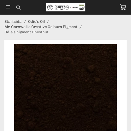
Startsida
/
Odie's Oil
/
Mr. Cornwall's Creative Colours Pigment
/
Odie's pigment Chestnut