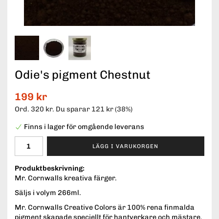
Odie's pigment Chestnut
199 kr
Ord.
320 kr
. Du sparar
121 kr
(
38
%)
Finns i lager för omgående leverans
LÄGG I VARUKORGEN
Produktbeskrivning:
Mr. Cornwalls kreativa färger.
Säljs i volym 266ml.
Mr. Cornwalls Creative Colors är 100% rena finmalda
pigment skapade speciellt för hantverkare och mästare.