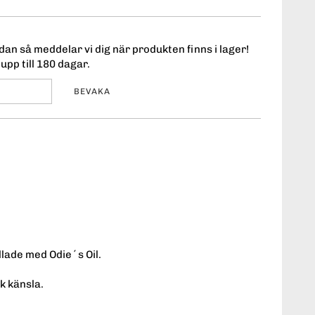
an så meddelar vi dig när produkten finns i lager!
upp till 180 dagar.
BEVAKA
dlade med Odie´s Oil.
k känsla.