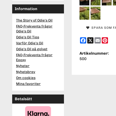
Information
The Story of Odie's Oil
FAQ-Frekventa frågor
SPARA SOM F
Odie's Oil
Odie's Oil Tips
Facebook
X
Email
Pint
Varför Odie's Oil
Odie's Oil på golvet
Artikelnummer:
FAQ-Frekventa frågor
500
Epoxy
Nyheter
Nyhetsbrev
Om cookies
Mina favoriter
Betalsätt