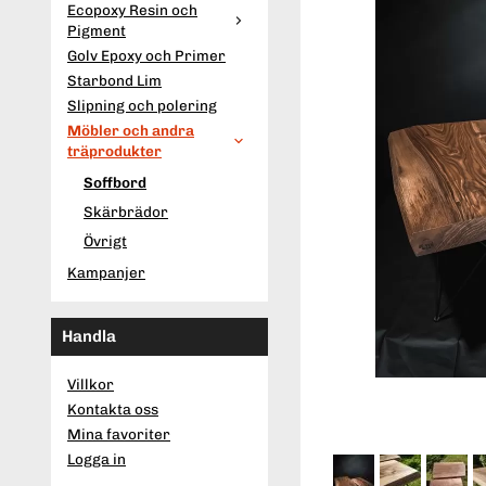
Ecopoxy Resin och
Pigment
Golv Epoxy och Primer
Starbond Lim
Slipning och polering
Möbler och andra
träprodukter
Soffbord
Skärbrädor
Övrigt
Kampanjer
Handla
Villkor
Kontakta oss
Mina favoriter
Logga in