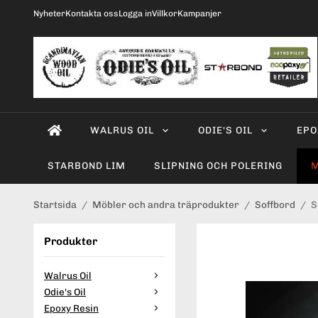
Nyheter
Kontakta oss
Logga in
Villkor
Kampanjer
WALRUS OIL
ODIE'S OIL
EPO
STARBOND LIM
SLIPNING OCH POLERING
M
Startsida
/
Möbler och andra träprodukter
/
Soffbord
/
S
Produkter
Walrus Oil
Odie's Oil
Epoxy Resin