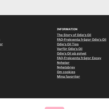
INFORMATION
The Story of Odie's Oil
s
FAQ-Frekventa frågor Odie's Oil
er
Odie's Oil Tips
Varför Odie's Oil
Odie's Oil på golvet
FAQ-Frekventa frågor Epoxy
Nyheter
Nyhetsbrev
Om cookies
Mina favoriter