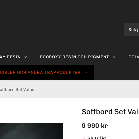
XY RESIN
ECOPOXY RESIN OCH PIGMENT
GOL
ÖBLER OCH ANDRA TRÄPRODUKTER
offbord Set Valnöt
Soffbord Set Val
9 990 kr
Slutsåld