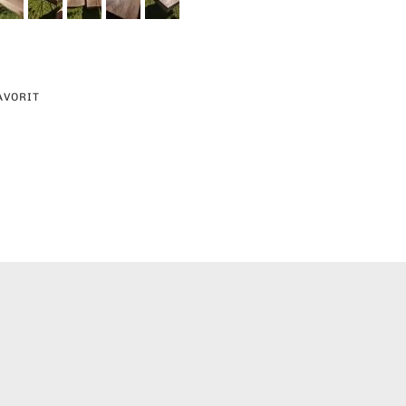
AVORIT
erest