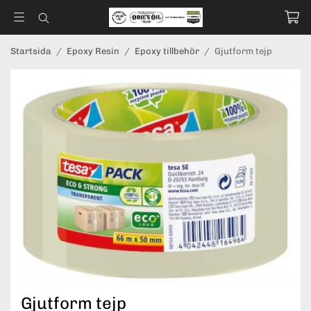
Startsida
/
Epoxy Resin
/
Epoxy tillbehör
/
Gjutform tejp
Gjutform tejp