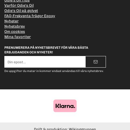
Odie's Oil Tips
Varför Odie's Oil
Odie's Oil på golvet
FAQ-Frekventa frågor Epoxy
Nyheter
Nyhetsbrev
Om cookies
Mina favoriter
PRENUMERERA PÅ NYHETSBREVET FÖR VÅRA BÄSTA
ERBJUDANDEN OCH NYHETER!
E-
postadress
De uppgifter du matar in kommer endast användas till våra nyhetsbrev.
Drift & produktion:
Wikinggruppen